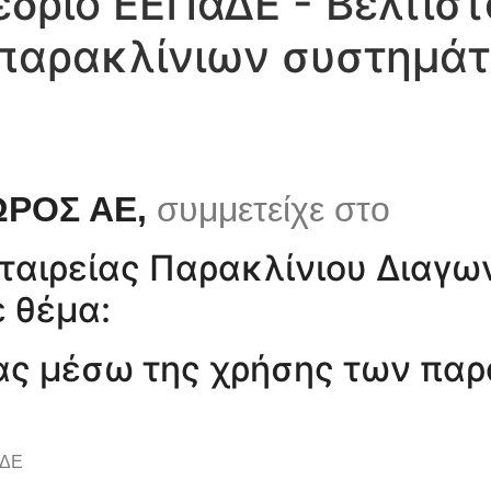
δριο ΕΕΠαΔΕ - Βελτιστ
 παρακλίνιων συστημά
ΡΟΣ ΑΕ,
συμμετείχε στο
Εταιρείας Παρακλίνιου Διαγ
ε θέμα:
ίας μέσω της χρήσης των πα
αΔΕ