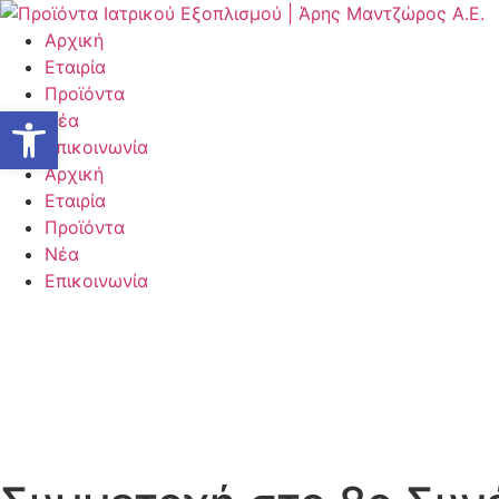
Μετάβαση
στο
Αρχική
περιεχόμενο
Εταιρία
Προϊόντα
Ανοίξτε τη γραμμή εργαλείων
Νέα
Επικοινωνία
Αρχική
Εταιρία
Προϊόντα
Νέα
Επικοινωνία