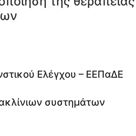
οποίηση της θεραπείας
των
ωνστικού Ελέγχου – ΕΕΠαΔΕ
ρακλίνιων συστημάτων