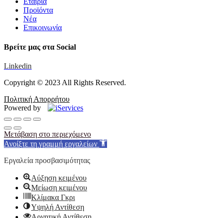
Εταιρία
Προϊόντα
Νέα
Επικοινωνία
Βρείτε μας στα Social
Linkedin
Copyright © 2023 All Rights Reserved.
Πολιτική Απορρήτου
Powered by
Μετάβαση στο περιεχόμενο
Ανοίξτε τη γραμμή εργαλείων
Εργαλεία προσβασιμότητας
Αύξηση κειμένου
Μείωση κειμένου
Κλίμακα Γκρι
Υψηλή Αντίθεση
Αρνητική Αντίθεση