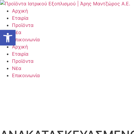
Μετάβαση
στο
Αρχική
περιεχόμενο
Εταιρία
Προϊόντα
Ανοίξτε τη γραμμή εργαλείων
Νέα
Επικοινωνία
Αρχική
Εταιρία
Προϊόντα
Νέα
Επικοινωνία