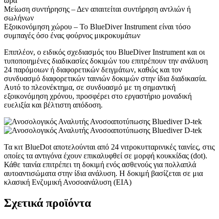
ώρα
Μείωση συντήρησης – Δεν απαιτείται συντήρηση αντλιών ή
σωλήνων
Εξοικονόμηση χώρου – Το BlueDiver Instrument είναι τόσο
συμπαγές όσο ένας φούρνος μικροκυμάτων
Επιπλέον, ο ειδικός σχεδιασμός του BlueDiver Instrument και οι
τυποποιημένες διαδικασίες δοκιμών του επιτρέπουν την ανάλυση
24 παρόμοιων ή διαφορετικών δειγμάτων, καθώς και τον
συνδυασμό διαφορετικών ταινιών δοκιμών στην ίδια διαδικασία.
Αυτό το πλεονέκτημα, σε συνδυασμό με τη σημαντική
εξοικονόμηση χρόνου, προσφέρει στο εργαστήριο μοναδική
ευελιξία και βέλτιστη απόδοση.
Τα κιτ BlueDot αποτελούνται από 24 νιτροκυτταρινικές ταινίες, στις
οποίες τα αντιγόνα έχουν επικαλυφθεί σε μορφή κουκκίδας (dot).
Κάθε ταινία επιτρέπει τη δοκιμή ενός ασθενούς για πολλαπλά
αυτοαντισώματα στην ίδια ανάλυση. Η δοκιμή βασίζεται σε μια
κλασική Ενζυμική Ανοσοανάλυση (EIA)
Σχετικά προϊόντα