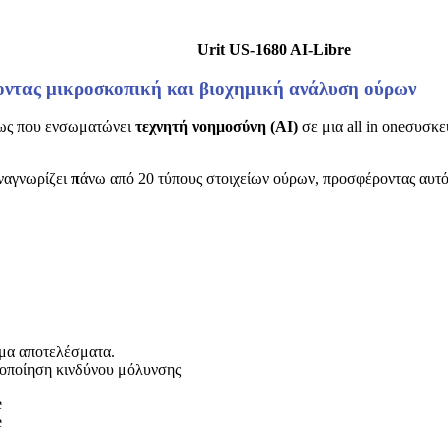
Urit US-1680 AI-Libre
ζοντας μικροσκοπική και βιοχημική ανάλυση ούρων
ίως που ενσωματώνει
τεχνητή νοημοσύνη (AI)
σε μια all in oneσυσκ
αναγνωρίζει
π
άνω από 20 τύπους στοιχείων ούρων, προσφέροντας αυτό
ιμα αποτελέσματα.
στοποίηση κινδύνου μόλυνσης