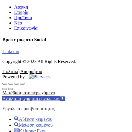
Αρχική
Εταιρία
Προϊόντα
Νέα
Επικοινωνία
Βρείτε μας στα Social
Linkedin
Copyright © 2023 All Rights Reserved.
Πολιτική Απορρήτου
Powered by
Μετάβαση στο περιεχόμενο
Ανοίξτε τη γραμμή εργαλείων
Εργαλεία προσβασιμότητας
Αύξηση κειμένου
Μείωση κειμένου
Κλίμακα Γκρι